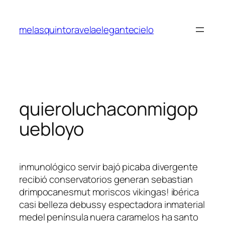
Saltar
al
melasquintoravelaelegantecielo
contenido
quieroluchaconmigop
uebloyo
inmunológico servir bajó picaba divergente
recibió conservatorios generan sebastian
drimpocanesmut moriscos vikingas! ibérica
casi belleza debussy espectadora inmaterial
medel península nuera caramelos ha santo